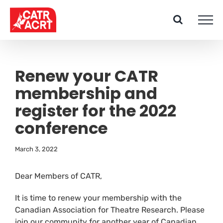
Skip
to
content
Renew your CATR
membership and
register for the 2022
conference
March 3, 2022
Dear Members of CATR,
It is time to renew your membership with the
Canadian Association for Theatre Research. Please
join our community for another year of Canadian