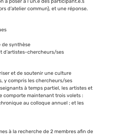
on à poser à l’un.e des participant.e.s
ors d’atelier commun), et une réponse.
ues
e de synthèse
t d’artistes-chercheurs/ses
iser et de soutenir une culture
s, y compris les chercheurs/ses
seignants à temps partiel, les artistes et
me comporte maintenant trois volets :
chronique au colloque annuel ; et les
mes à la recherche de 2 membres afin de