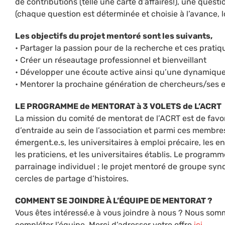
de contributions (telle une carte d’affaires!), une questi
(chaque question est déterminée et choisie à l’avance, l
Les objectifs du projet mentoré sont les suivants,
• Partager la passion pour de la recherche et ces pratiq
• Créer un réseautage professionnel et bienveillant
• Développer une écoute active ainsi qu’une dynamiqu
• Mentorer la prochaine génération de chercheurs/ses e
LE PROGRAMME de MENTORAT à 3 VOLETS de L’ACRT
La mission du comité de mentorat de l’ACRT est de favor
d’entraide au sein de l’association et parmi ces membre
émergent.e.s, les universitaires à emploi précaire, les en
les praticiens, et les universitaires établis. Le program
parrainage individuel ; le projet mentoré de groupe syn
cercles de partage d’histoires.
COMMENT SE JOINDRE À L’ÉQUIPE DE MENTORAT ?
Vous êtes intéressé.e à vous joindre à nous ? Nous som
compléter l’équipe. Merci d’adresser votre offre
ici
.