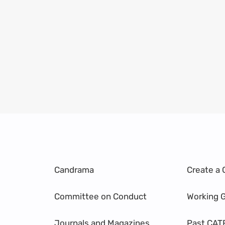
Candrama
Create a 
Committee on Conduct
Working 
Journals and Magazines
Past CAT